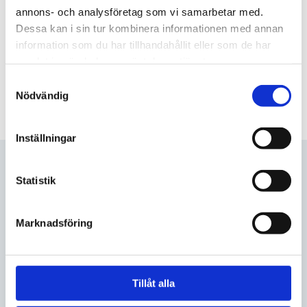
annons- och analysföretag som vi samarbetar med.
Dessa kan i sin tur kombinera informationen med annan
information som du har tillhandahållit eller som de har
samlat in när du har använt deras tjänster.
Samtyckesval
Nödvändig
Inställningar
Statistik
Företaget
AFE Städservice
Marknadsföring
Org nr: 556818-9913
Adress
Tillåt alla
Videdalsvägen 1