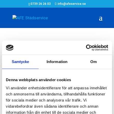
​0739 26 26 03
info@afeservice.se
Bärhjälp och
Samtycke
Information
Om
uthyrning
Denna webbplats använder cookies
AFE städservice bidrar även med flytt och
Vi använder enhetsidentifierare för att anpassa innehållet
bärhjälp av alla föremål. Vi kan även vid
och annonserna till användarna, tillhandahålla funktioner
beställning hyra ut personal som kan utföra
för sociala medier och analysera vår trafik. Vi
städning och lättare arbetsbördor.
vidarebefordrar även sådana identifierare och annan
information från din enhet till de sociala medier och